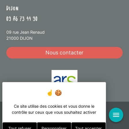
Dijon
09 86 73 44 90
09 rue Jean Renaud
21000 DIJON
Nous contacter
Ce site utilise des cookies et vous donne le
Réalisation Koredge
contrôle sur ceux que vous souhaitez activer
Mention légales
Protection des données
Tout refuser
Personnaliser
Tout accepter