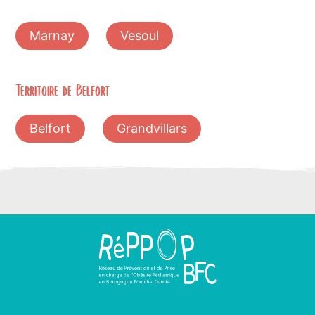
Marnay
Vesoul
Territoire de Belfort
Belfort
Grandvillars