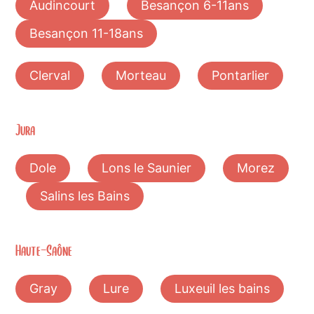
Audincourt
Besançon 6-11ans
Besançon 11-18ans
Clerval
Morteau
Pontarlier
Jura
Dole
Lons le Saunier
Morez
Salins les Bains
Haute-Saône
Gray
Lure
Luxeuil les bains