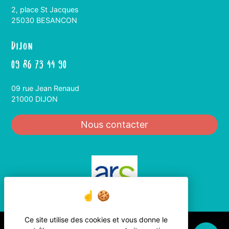
2, place St Jacques
25030 BESANCON
Dijon
09 86 73 44 90
09 rue Jean Renaud
21000 DIJON
Nous contacter
Ce site utilise des cookies et vous donne le
Réalisation Koredge